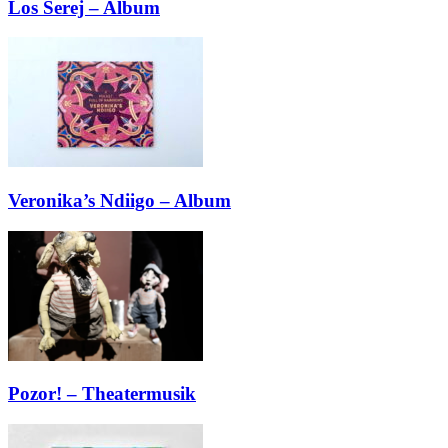
Los Serej – Album
Veronika’s Ndiigo – Album
Pozor! – Theatermusik